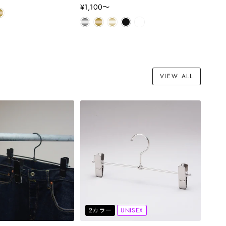
¥1,100〜
VIEW ALL
2カラー
UNISEX