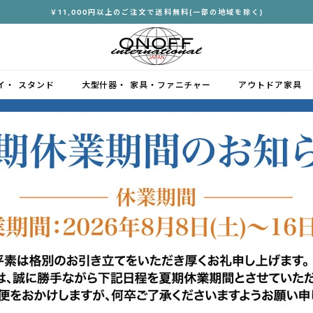
￥11,000円以上のご注文で送料無料(一部の地域を除く)
ス
ON
ラ
OFF
イ
ド
イ・ スタンド
大型什器・ 家具・ファニチャー
アウトドア家具
INTERNATION
シ
ョ
ー
を
停
止
す
る