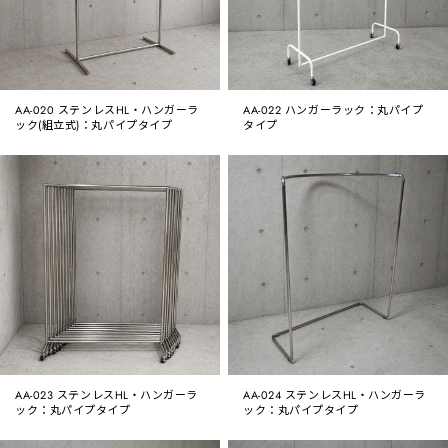
AA-020 ステンレスHL・ハンガーラ
AA-022 ハンガーラック：丸パイプ
ック(組立式)：丸パイプタイプ
タイプ
AA-023 ステンレスHL・ハンガーラ
AA-024 ステンレスHL・ハンガーラ
ック：丸パイプタイプ
ック：丸パイプタイプ