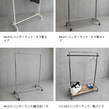
BB-010 ハンガーラック：ガス管タ
BB-011 ハンガーラック：ガス管タイ
イプ
プ
BB-013 ハンガーラック(組立式)：ガ
CC-003 ハンガーラック：角パイプ