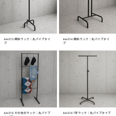
AA-013 傾斜ラック：丸パイプタイ
AA-014 傾斜ラック：丸パイプタイ
プ
プ
AA-015 その他のラック：丸パイプ
AA-016 T字ラック：丸パイプタイプ