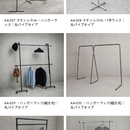
AA-027 ステンレスHL・ハンガーラ
AA-028 ステンレスHL・T字ラック：
ック：丸パイプタイプ
丸パイプタイプ
AA-029 ・ハンガーラック(組立式)：
AA-030 ・ハンガーラック(組立式)：
丸パイプタイプ
丸パイプタイプ