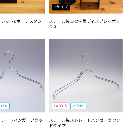
3サイズ
ォレット&ポーチスタン
スチール製コの字型ディスプレイボッ
クス
N'S
LADY'S
MEN'S
トレートハンガーフラッ
スチール製ストレートハンガーラウン
ドタイプ