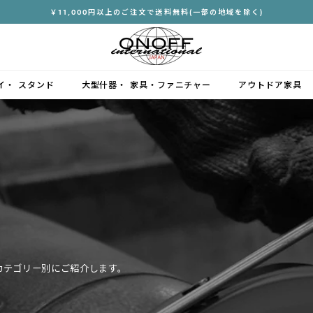
￥11,000円以上のご注文で送料無料(一部の地域を除く)
ス
ラ
イ
ド
イ・ スタンド
大型什器・ 家具・ファニチャー
アウトドア家具
シ
ョ
ー
を
停
止
す
る
カテゴリー別にご紹介します。