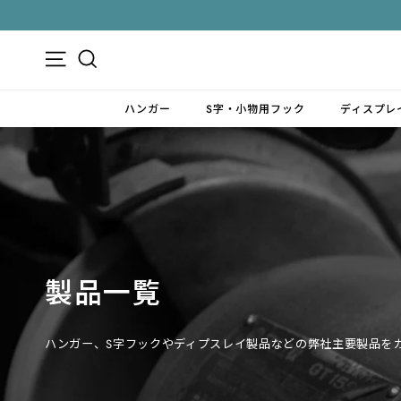
ス
キ
ッ
メニュー
検索
プ
す
ハンガー
S字・小物用フック
ディスプレ
る
製品一覧
ハンガー、S字フックやディプスレイ製品などの弊社主要製品を