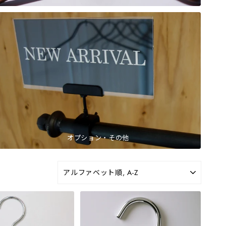
オプション・その他
並
び
替
え