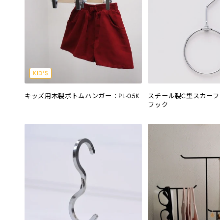
KID'S
キッズ用木製ボトムハンガー：PL-05K
スチール製C型スカー
フック