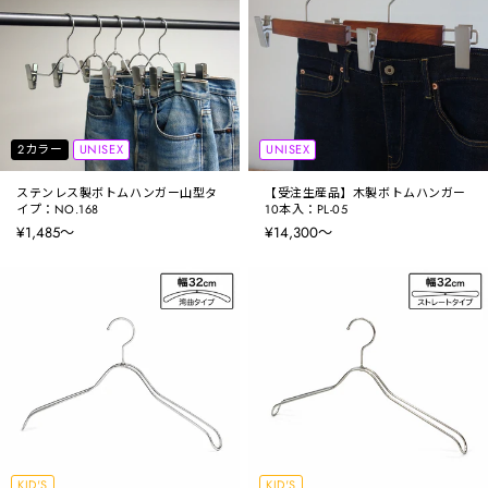
2カラー
UNISEX
UNISEX
ステンレス製ボトムハンガー山型タ
【受注生産品】木製ボトムハンガー
イプ：NO.168
10本入：PL-05
¥1,485〜
¥14,300〜
KID'S
KID'S