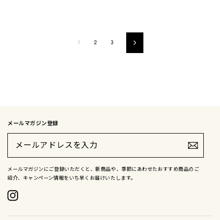
1
2
3
Next
メールマガジン登録
メ
ー
ル
ア
ド
メールマガジンにご登録いただくと、新商品や、季節にあわせたおすすめ商品のご
レ
紹介、キャンペーン情報をいち早くお届けいたします。
ス
を
入
Instagram
力