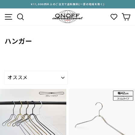
ス
￥11,000円以上のご注文で送料無料(一部の地域を除く)
キ
ス
メニュー
検索
カ
ッ
ラ
プ
イ
す
ド
る
シ
ハンガー
ョ
ー
を
停
止
す
並
る
び
替
え