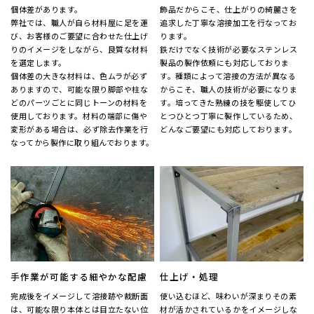
個体差があります。
飾品だからこそ、仕上がりの綺麗さを
弊社では、職人が自ら材料屋に足を運
追求した丁寧な溶接加工を行なってお
び、お客様のご要望に合わせた仕上げ
ります。
りのイメージをしながら、良質な材料
鉄だけでなく技術が必要なステンレス
を選定します。
製品の製作依頼にも対応しておりま
個体差の大きな材料は、色ムラが必ず
す。種類によって溶接の方法が異なる
ありますので、可能な限り脚部や柱な
からこそ、職人の技術が必要になりま
どのパーツごとに同じトーンの材料を
す。培ってきた熟練の技を駆使してひ
使用しております。材料の端部に傷や
とつひとつ丁寧に製作しているため、
変形がある場合は、必ず除去作業を行
どんなご要望にも対応しております。
なってから製作に取り組んでおります。
手作業が可能する細やかな配慮
仕上げ・処理
完成後をイメージして溶接跡や裁断面
使い込むほど、味わいが深まりその素
は、可能な限り本体とは目立たない位
材が活かされているかをイメージしな