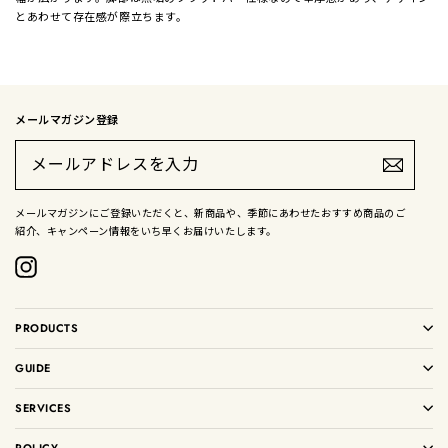
とあわせて存在感が際立ちます。
メールマガジン登録
メ
ー
ル
ア
ド
メールマガジンにご登録いただくと、新商品や、季節にあわせたおすすめ商品のご
レ
紹介、キャンペーン情報をいち早くお届けいたします。
ス
を
入
Instagram
力
PRODUCTS
GUIDE
SERVICES
POLICY