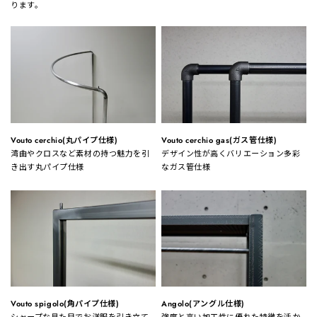
ります。
Vouto cerchio(丸パイプ仕様)
Vouto cerchio gas(ガス管仕様)
湾曲やクロスなど素材の持つ魅力を引
デザイン性が高くバリエーション多彩
き出す丸パイプ仕様
なガス管仕様
Vouto spigolo(角パイプ仕様)
Angolo(アングル仕様)