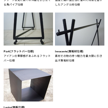
シャープな見た目でお洋服を引き立て
強度と高い加工性に優れた特徴を活か
る角パイプ仕様
したアングル材仕様
Piatt(フラットバー仕様)
Innocente(無垢材仕様)
アイアンの重厚感があふれるフラット
素材その物の持つ魅力を最大限に引き
バー仕様
出す無垢材仕様
Lastra(鉄板仕様)