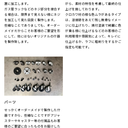
置に加工します。
がら、素材の特性を考慮して最終の仕
ガス管ラックなどのネジ部分を接合す
上げを施しております。
る場合は、限界まで見えない様にネジ
クロカワ材の様な色ムラがあるタイプ
を加工して見た目良く製作します。
は、溶接跡をあえて残し無骨なイメー
些細なことでありましても、オーダー
ジに仕上げたり、焼付塗装で綺麗に色
メイドだからこそお客様のご要望を形
が乗る様に仕上げるなどのお客様のご
にして、他にはないオリジナルの什器
利用環境や雰囲気によって、キレイに
を製作致します。
仕上げるか、ラフに粗削りをするかご
指定も可能です。
パーツ
せっかくオーダーメイドで製作した什
器ですから、些細なことですがアジャ
スターやキャスター等の付属品もお客
様のご要望に合ったものをお届けした