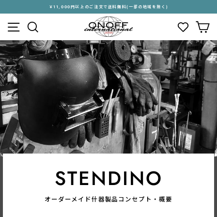
ス
￥11,000円以上のご注文で送料無料(一部の地域を除く)
キ
ス
メニュー
検索
カ
ッ
ラ
プ
イ
す
ド
る
シ
ョ
ー
を
停
止
す
る
STENDINO
オーダーメイド什器製品コンセプト・概要