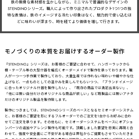
鉄の無骨な素材感を生かしながら、ミニマルで普遍的なデザインの
STENDINOシリーズ。
職人によって作り出されたプロダクト1つ1つの独
特な表情は、鉄のイメージする冷たい印象はなく、魅力的で使い込むほ
どに味わいが深まり、時を経てより価値を増して行きます。
モノづくりの本質をお届けするオーダー製作
『STENDINO』シリーズは、お客様のご要望に合わせて、ハンガーラックから
棚・テーブル等の大型什器を幅広くオーダーメイドで製作を承っております。職
人が一つ一つ手作業で製作しており、大量生産では作れない味わいや細やかな仕
上げなど、一点ものとしての温かみを楽しんでもらいつつ、「ブランドイメージ
に合ったオリジナル什器を製作したい」、「既存の商品では満足出来ない」、
「他には無い自分だけのオリジナルな商品が欲しい」など既製品には無いアナタ
だけのオリジナル製品を製作致します。
製作につきましては、STENDINOシリーズのベースとなるセミオーダーシステム
と、お客様のご要望を形にするフルオーダーでのご注文を1台からお好みに合わ
せてご注文を承ります。その他もに、セミオーダーシステムをベースにオプショ
ンパーツの追加やアレンジ製作も可能です。頂戴しました要望を忠実に再現と合
わせて、強度や安全面にご不安がある場合は弊社からご提案もさせていただきま