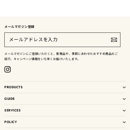
メールマガジン登録
メ
ー
ル
ア
ド
メールマガジンにご登録いただくと、新商品や、季節にあわせたおすすめ商品のご
レ
紹介、キャンペーン情報をいち早くお届けいたします。
ス
を
入
Instagram
力
PRODUCTS
GUIDE
SERVICES
POLICY