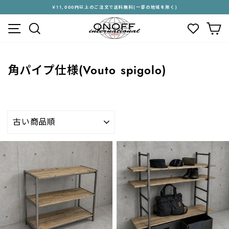
ス
￥11,000円以上のご注文で送料無料(一部の地域を除く)
キ
ス
メニュー
検索
カ
ッ
ラ
プ
イ
す
ド
る
シ
角パイプ仕様(Vouto spigolo)
ョ
ー
を
停
止
並
す
び
る
替
え