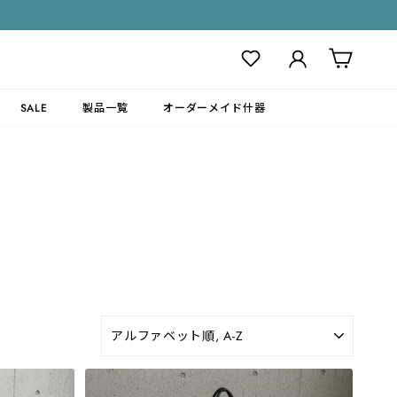
ログイン
カート
SALE
製品一覧
オーダーメイド什器
並
び
替
え