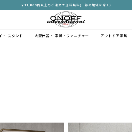
￥11,000円以上のご注文で送料無料(一部の地域を除く)
ス
ラ
イ
ド
イ・ スタンド
大型什器・ 家具・ファニチャー
アウトドア家具
シ
ョ
ー
を
停
止
す
る