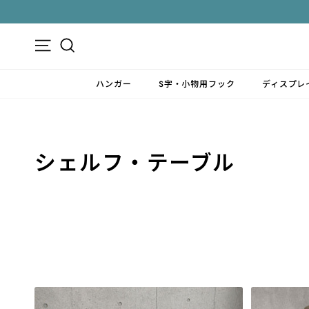
ス
キ
ッ
メニュー
検索
プ
す
ハンガー
S字・小物用フック
ディスプレ
る
シェルフ・テーブル