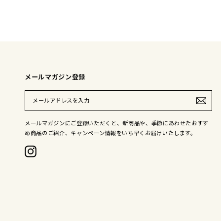
メールマガジン登録
メ
ー
ル
ア
メールマガジンにご登録いただくと、新商品や、季節にあわせたおすす
ド
め商品のご紹介、キャンペーン情報をいち早くお届けいたします。
レ
ス
を
Instagram
入
力