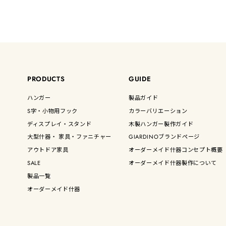
PRODUCTS
GUIDE
ハンガー
製品ガイド
S字・小物用フック
カラーバリエーション
ディスプレイ・スタンド
木製ハンガー製作ガイド
大型什器・ 家具・ファニチャー
GIARDINOブランドページ
アウトドア家具
オーダーメイド什器コンセプト概要
SALE
オーダーメイド什器製作について
製品一覧
オーダーメイド什器