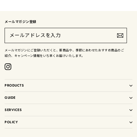
メールマガジン登録
メ
ー
ル
ア
ド
メールマガジンにご登録いただくと、新商品や、季節にあわせたおすすめ商品のご
レ
紹介、キャンペーン情報をいち早くお届けいたします。
ス
を
入
Instagram
力
PRODUCTS
GUIDE
SERVICES
POLICY