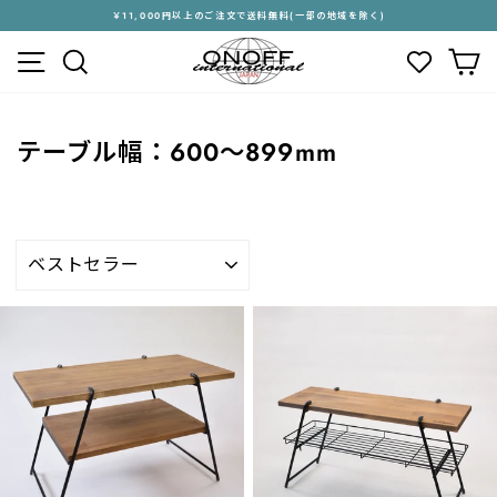
ス
￥11,000円以上のご注文で送料無料(一部の地域を除く)
キ
ス
メニュー
検索
カ
ッ
ラ
プ
イ
す
ド
る
シ
テーブル幅：600～899mm
ョ
ー
を
停
止
並
す
び
る
替
え