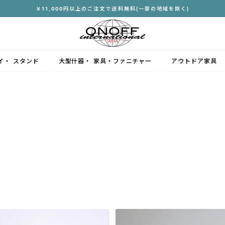
￥11,000円以上のご注文で送料無料(一部の地域を除く)
ス
ラ
イ
ド
イ・ スタンド
大型什器・ 家具・ファニチャー
アウトドア家具
シ
ョ
ー
を
停
止
す
る