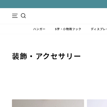
ス
キ
ッ
メニュー
検索
プ
す
ハンガー
S字・小物用フック
ディスプレ
る
装飾・アクセサリー