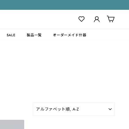
ログイン
カート
SALE
製品一覧
オーダーメイド什器
並
び
替
え