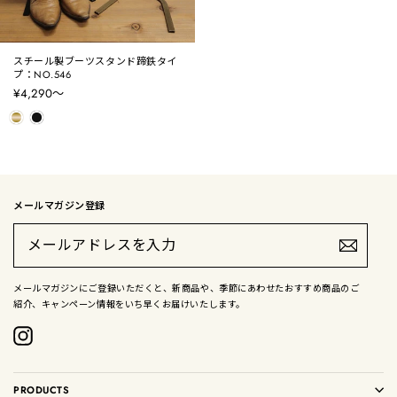
スチール製ブーツスタンド蹄鉄タイ
プ：NO.546
¥4,290〜
メールマガジン登録
メ
ー
ル
ア
ド
メールマガジンにご登録いただくと、新商品や、季節にあわせたおすすめ商品のご
レ
紹介、キャンペーン情報をいち早くお届けいたします。
ス
を
入
Instagram
力
PRODUCTS