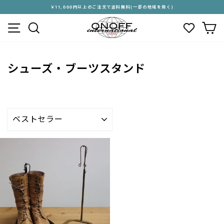
ス
￥11,000円以上のご注文で送料無料(一部の地域を除く)
キ
ス
メニュー
検索
カ
ッ
ラ
プ
イ
す
ド
る
シ
シューズ・ブーツスタンド
ョ
ー
を
停
止
並
す
び
る
替
え