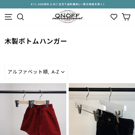
ス
￥11,000円以上のご注文で送料無料(一部の地域を除く)
キ
ス
メニュー
検索
カ
ッ
ラ
プ
イ
す
ド
る
シ
木製ボトムハンガー
ョ
ー
を
停
止
並
す
び
る
替
え