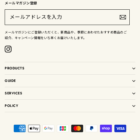
メールマガジン登録
メ
ー
ル
ア
ド
メールマガジンにご登録いただくと、新商品や、季節にあわせたおすすめ商品のご
レ
紹介、キャンペーン情報をいち早くお届けいたします。
ス
を
入
Instagram
力
PRODUCTS
GUIDE
SERVICES
POLICY