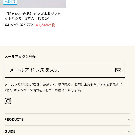
MEN'S
【限定SALE商品】メンズ木製ジャケ
ットハンガー2本入：PL-02M
定
¥4,620
セ
¥2,772
¥1,848お得
価
ー
ル
価
格
メールマガジン登録
メ
ー
ル
ア
ド
メールマガジンにご登録いただくと、新商品や、季節にあわせたおすすめ商品のご
レ
紹介、キャンペーン情報をいち早くお届けいたします。
ス
を
入
Instagram
力
PRODUCTS
GUIDE