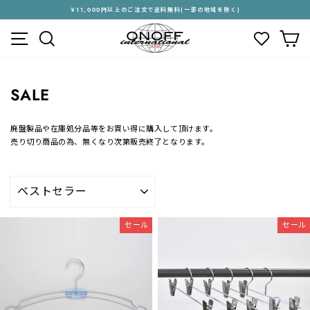
ス
￥11,000円以上のご注文で送料無料(一部の地域を除く)
キ
ス
メニュー
検索
カ
ッ
ラ
プ
イ
す
ド
る
シ
SALE
ョ
ー
を
廃盤製品や在庫処分品等をお買い得に購入して頂けます。
停
売り切り商品の為、無くなり次第販売終了となります。
止
す
る
並
び
替
え
セール
セール