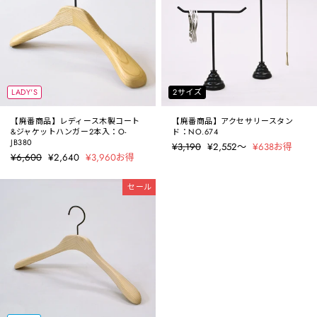
LADY'S
2サイズ
【廃番商品】レディース木製コート
【廃番商品】アクセサリースタン
&ジャケットハンガー2本入：O-
ド：NO.674
JB380
定
¥3,190
セ
¥2,552〜
¥638お得
定
¥6,600
セ
¥2,640
¥3,960お得
価
ー
価
ー
ル
ル
価
セール
価
格
格