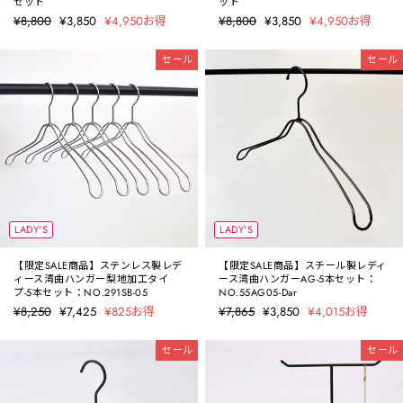
セット
ット
定
¥8,800
セ
¥3,850
¥4,950お得
定
¥8,800
セ
¥3,850
¥4,950お得
価
ー
価
ー
ル
ル
セール
セール
価
価
格
格
LADY'S
LADY'S
【限定SALE商品】ステンレス製レデ
【限定SALE商品】スチール製レディ
ィース湾曲ハンガー梨地加工タイ
ース湾曲ハンガーAG-5本セット：
プ-5本セット：NO.291SB-05
NO.55AG05-Dar
定
¥8,250
セ
¥7,425
¥825お得
定
¥7,865
セ
¥3,850
¥4,015お得
価
ー
価
ー
ル
ル
セール
セール
価
価
格
格