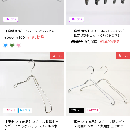
UNISEX
UNISEX
【廃盤商品】アルミシャツハンガー
【廃番商品】スチールボトムハンガ
ー固定式5本セット(CR)：NO.72
定
¥660
セ
¥165
¥495お得
定
¥3,300
セ
¥1,650
¥1,650お得
価
ー
価
ー
ル
ル
価
セール
セール
価
格
格
LADY'S
MEN'S
2カラー
LADY'S
【限定SALE商品】スチール製湾曲ハ
【限定SALE商品】スチール製レディ
ンガー：ニッケルサテンメッキ-5本
ース湾曲ハンガー：梨地加工-5本セ