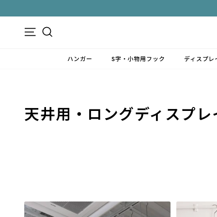
ス
キ
ッ
メニュー
検索
プ
す
ハンガー
S字・小物用フック
ディスプレ
る
天井用・ロングディスプレ