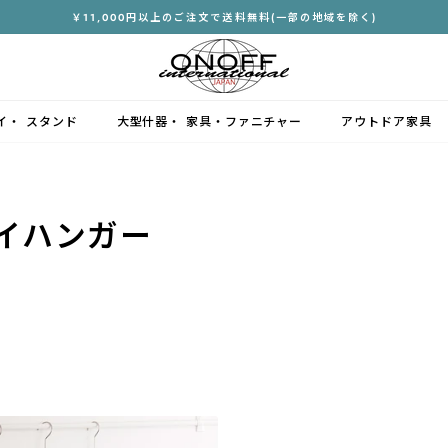
￥11,000円以上のご注文で送料無料(一部の地域を除く)
ス
ラ
イ
ド
イ・ スタンド
大型什器・ 家具・ファニチャー
アウトドア家具
シ
ョ
ー
を
イハンガー
停
止
す
る