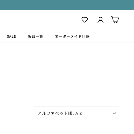
ログイン
カート
SALE
製品一覧
オーダーメイド什器
並
び
替
え