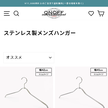
ス
￥11,000円以上のご注文で送料無料(一部の地域を除く)
キ
ス
メニュー
検索
カ
ッ
ラ
プ
イ
す
ド
る
シ
ステンレス製メンズハンガー
ョ
ー
を
停
止
並
す
び
る
替
え