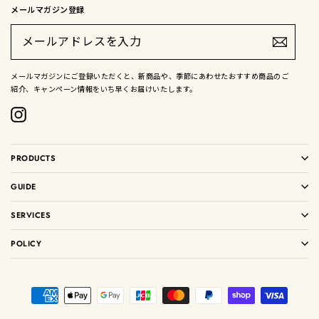
メールマガジン登録
メ
ー
ル
ア
ド
メールマガジンにご登録いただくと、新商品や、季節にあわせたおすすめ商品のご
レ
紹介、キャンペーン情報をいち早くお届けいたします。
ス
を
入
Instagram
力
PRODUCTS
GUIDE
SERVICES
POLICY