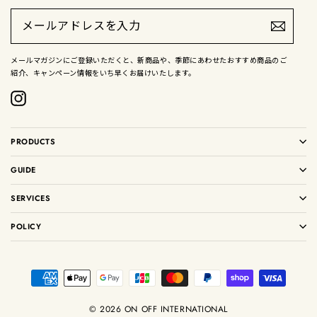
メ
ー
ル
ア
ド
メールマガジンにご登録いただくと、新商品や、季節にあわせたおすすめ商品のご
レ
紹介、キャンペーン情報をいち早くお届けいたします。
ス
を
入
Instagram
力
PRODUCTS
GUIDE
SERVICES
POLICY
© 2026 ON OFF INTERNATIONAL