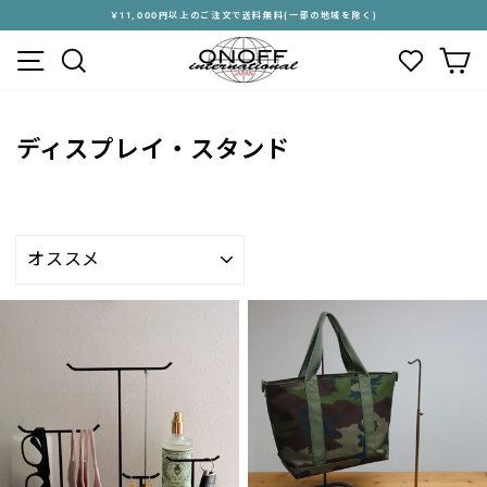
ス
￥11,000円以上のご注文で送料無料(一部の地域を除く)
キ
ス
メニュー
検索
カ
ッ
ラ
プ
イ
す
ド
る
シ
ディスプレイ・スタンド
ョ
ー
を
停
止
並
す
び
る
替
え