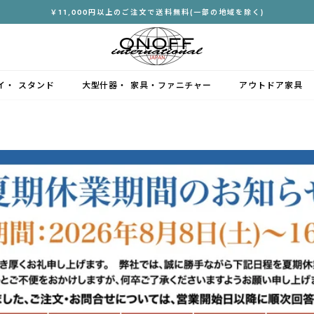
￥11,000円以上のご注文で送料無料(一部の地域を除く)
ス
ラ
イ
ド
イ・ スタンド
大型什器・ 家具・ファニチャー
アウトドア家具
シ
ョ
ー
を
停
止
す
る