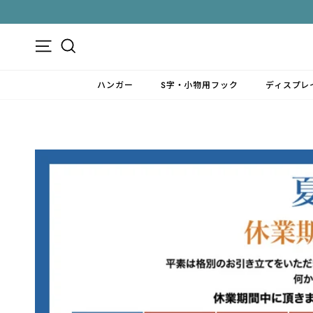
ス
キ
ッ
メニュー
検索
プ
す
ハンガー
S字・小物用フック
ディスプレ
る