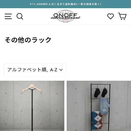
ス
￥11,000円以上のご注文で送料無料(一部の地域を除く)
キ
ス
メニュー
検索
カ
ッ
ラ
プ
イ
す
ド
る
シ
その他のラック
ョ
ー
を
停
止
並
す
び
る
替
え