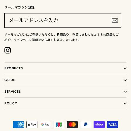
メールマガジン登録
メ
ー
ル
ア
ド
メールマガジンにご登録いただくと、新商品や、季節にあわせたおすすめ商品のご
レ
紹介、キャンペーン情報をいち早くお届けいたします。
ス
を
入
Instagram
力
PRODUCTS
GUIDE
SERVICES
POLICY