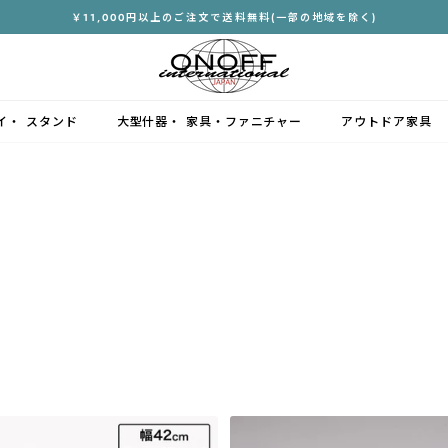
￥11,000円以上のご注文で送料無料(一部の地域を除く)
ス
ラ
イ
ド
イ・ スタンド
大型什器・ 家具・ファニチャー
アウトドア家具
シ
ョ
ー
を
停
止
す
る