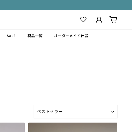
ログイン
カート
SALE
製品一覧
オーダーメイド什器
並
び
替
え