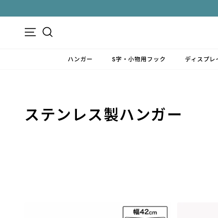
ス
キ
ッ
メニュー
検索
プ
す
ハンガー
S字・小物用フック
ディスプレ
る
ステンレス製ハンガー