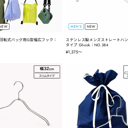
NEW
MEN'S
NEW
回転式バッグ用G型幅広フック：
ステンレス製メンズストレートハン
タイプ Ghook：NO.384
¥1,375〜