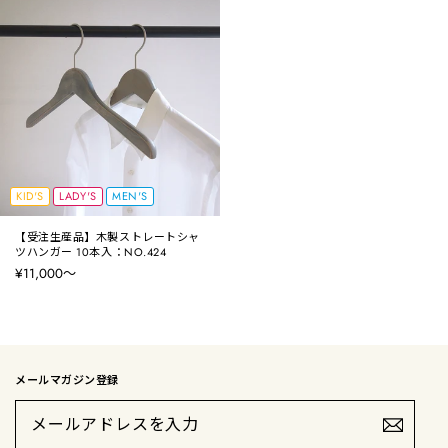
KID'S
LADY'S
MEN'S
【受注生産品】木製ストレートシャ
ツハンガー 10本入：NO.424
¥11,000〜
メールマガジン登録
メ
ー
ル