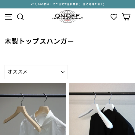
ス
￥11,000円以上のご注文で送料無料(一部の地域を除く)
キ
ス
メニュー
検索
カ
ッ
ラ
プ
イ
す
ド
る
シ
木製トップスハンガー
ョ
ー
を
停
止
並
す
び
る
替
え