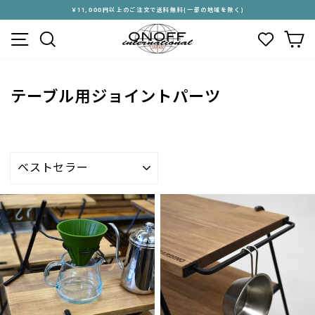
ス
￥11,000円以上のご注文で送料無料(一部の地域を除く)
キ
ス
メニュー
検索
カ
ッ
ラ
プ
イ
す
ド
る
シ
テーブル用ジョイントパーツ
ョ
ー
を
停
止
並
す
び
る
替
え