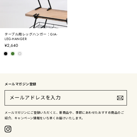
テーブル用レッグハンガー：GIA-
LEG-HANGER
¥2,640
メールマガジン登録
メ
ー
ル
ア
ド
メールマガジンにご登録いただくと、新商品や、季節にあわせたおすすめ商品のご
レ
紹介、キャンペーン情報をいち早くお届けいたします。
ス
を
入
Instagram
力