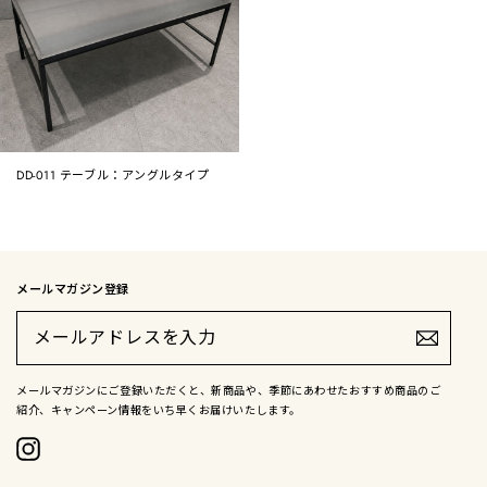
DD-011 テーブル：アングルタイプ
メールマガジン登録
メ
ー
ル
ア
ド
メールマガジンにご登録いただくと、新商品や、季節にあわせたおすすめ商品のご
レ
紹介、キャンペーン情報をいち早くお届けいたします。
ス
を
入
Instagram
力