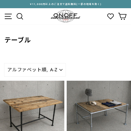
ス
￥11,000円以上のご注文で送料無料(一部の地域を除く)
キ
ス
メニュー
検索
カ
ッ
ラ
プ
イ
す
ド
る
シ
テーブル
ョ
ー
を
停
止
並
す
び
る
替
え