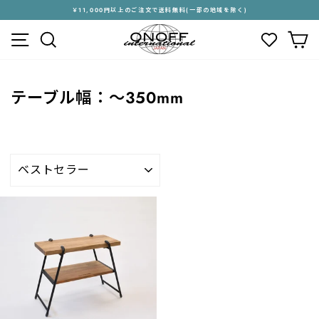
ス
￥11,000円以上のご注文で送料無料(一部の地域を除く)
キ
ス
メニュー
検索
カ
ッ
ラ
プ
イ
す
ド
る
シ
テーブル幅：～350mm
ョ
ー
を
停
止
並
す
び
る
替
え