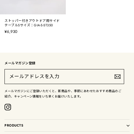
ストッパー付きアウトドア用サイド
テーブルSサイズ：GIA-S-ST350
¥6,930
メールマガジン登録
メ
ー
ル
ア
ド
メールマガジンにご登録いただくと、新商品や、季節にあわせたおすすめ商品のご
レ
紹介、キャンペーン情報をいち早くお届けいたします。
ス
を
入
Instagram
力
PRODUCTS