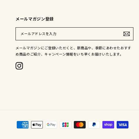
メールマガジン登録
メ
ー
ル
ア
メールマガジンにご登録いただくと、新商品や、季節にあわせたおすす
ド
め商品のご紹介、キャンペーン情報をいち早くお届けいたします。
レ
ス
を
Instagram
入
力