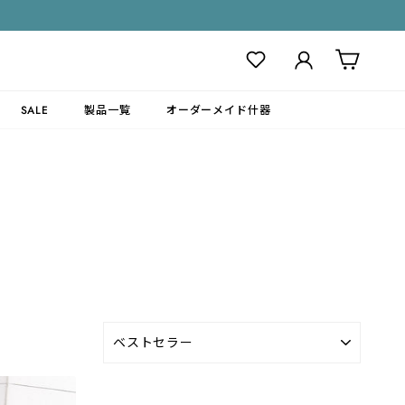
ログイン
カート
SALE
製品一覧
オーダーメイド什器
並
び
替
え