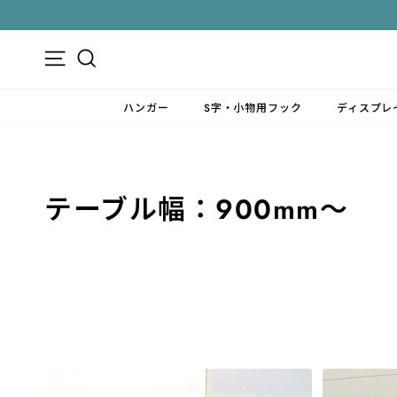
ス
キ
ッ
メニュー
検索
プ
す
ハンガー
S字・小物用フック
ディスプレ
る
テーブル幅：900mm～