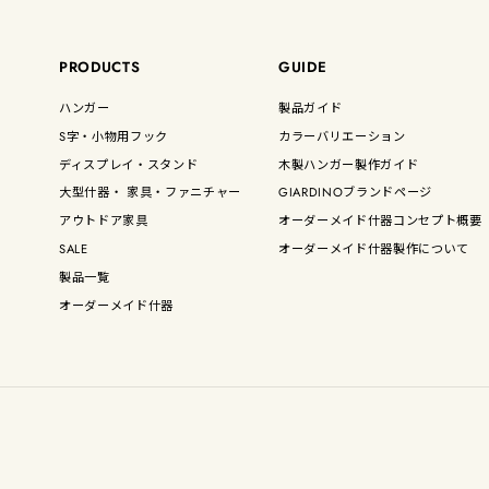
PRODUCTS
GUIDE
ハンガー
製品ガイド
S字・小物用フック
カラーバリエーション
ディスプレイ・スタンド
木製ハンガー製作ガイド
大型什器・ 家具・ファニチャー
GIARDINOブランドページ
アウトドア家具
オーダーメイド什器コンセプト概要
SALE
オーダーメイド什器製作について
製品一覧
オーダーメイド什器