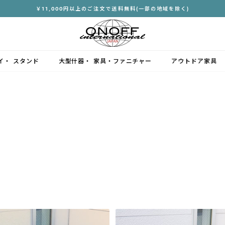
￥11,000円以上のご注文で送料無料(一部の地域を除く)
ス
ラ
イ
ド
イ・ スタンド
大型什器・ 家具・ファニチャー
アウトドア家具
シ
ョ
ー
を
停
止
す
る