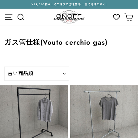
ス
￥11,000円以上のご注文で送料無料(一部の地域を除く)
キ
ス
メニュー
検索
カ
ッ
ラ
プ
イ
す
ド
る
シ
ガス管仕様(Vouto cerchio gas)
ョ
ー
を
停
止
並
す
び
る
替
え