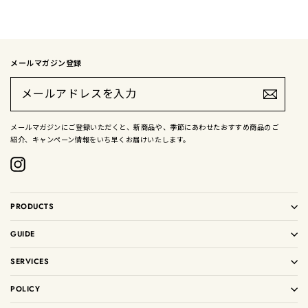
メールマガジン登録
メ
ー
ル
ア
ド
メールマガジンにご登録いただくと、新商品や、季節にあわせたおすすめ商品のご
レ
紹介、キャンペーン情報をいち早くお届けいたします。
ス
を
入
Instagram
力
PRODUCTS
GUIDE
SERVICES
POLICY