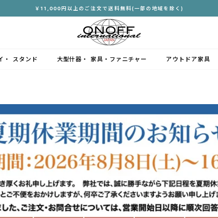
￥11,000円以上のご注文で送料無料(一部の地域を除く)
ス
ラ
イ
ド
イ・ スタンド
大型什器・ 家具・ファニチャー
アウトドア家具
シ
ョ
ー
を
停
止
す
る