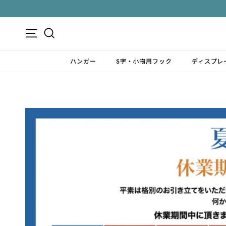
ス
キ
ッ
メニュー
検索
プ
す
ハンガー
S字・小物用フック
ディスプレ
る