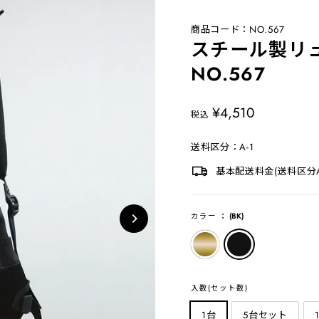
商品コード：NO.567
スチール製リ
NO.567
定
¥4,510
税込
価
送料区分：A-1
基本配送料金(送料区分A-
カラー
：
(BK)
入数(セット数)
1台
5台セット