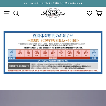
ス
￥11,000円以上のご注文で送料無料(一部の地域を除く)
キ
ス
メニュー
検索
カ
ッ
ラ
プ
イ
す
ド
る
シ
ョ
ー
を
停
止
す
る