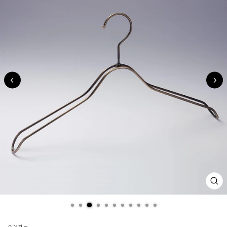
閉
じ
る
(ES
ハンガー