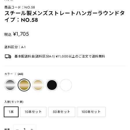
商品コード：NO.58
スチール製メンズストレートハンガーラウンドタ
イプ：NO.58
定
¥1,705
税込
価
送料区分：A-1
基本配送料金(送料区分A-1) ¥11,000以上のご注文で送料無料
カラー
：
(AG)
入数(セット数)
1本
10本セット
50本セット
100本セット
数量