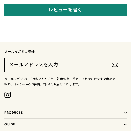
レビューを書く
メールマガジン登録
メ
ー
ル
ア
ド
メールマガジンにご登録いただくと、新商品や、季節にあわせたおすすめ商品のご
レ
紹介、キャンペーン情報をいち早くお届けいたします。
ス
を
入
Instagram
力
PRODUCTS
GUIDE