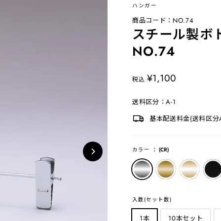
ハンガー
商品コード：NO.74
スチール製ボ
NO.74
定
¥1,100
税込
価
送料区分：A-1
基本配送料金(送料区分A-
カラー
：
(CR)
入数(セット数)
1本
10本セット