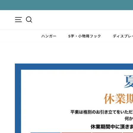
ス
キ
ッ
メニュー
検索
プ
す
ハンガー
S字・小物用フック
ディスプレ
る