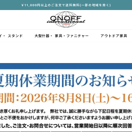
￥11,000円以上のご注文で送料無料(一部の地域を除く)
ス
ラ
イ
ド
イ・ スタンド
大型什器・ 家具・ファニチャー
アウトドア家具
シ
ョ
ー
を
停
止
す
る