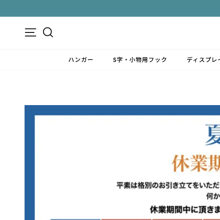
ス
キ
ッ
メニュー
検索
プ
す
ハンガー
S字・小物用フック
ディスプレ
る