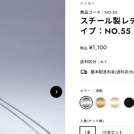
ハンガー
商品コード：NO.55
スチール製レ
イプ：NO.55
定
¥1,100
税込
価
送料区分：A-1
基本配送料金(送料区分A-
カラー
：
(CR)
入数(セット数)
1本
10本セット