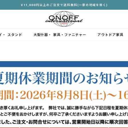
￥11,000円以上のご注文で送料無料(一部の地域を除く)
ス
ラ
イ
ド
イ・ スタンド
大型什器・ 家具・ファニチャー
アウトドア家具
シ
ョ
ー
を
停
止
す
る