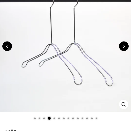
閉
じ
る
(ES
ハンガー