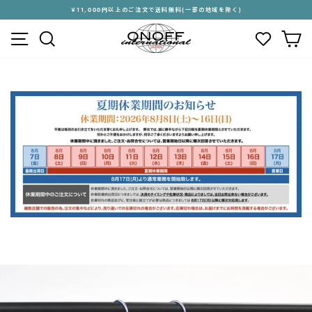
ス
￥11,000円以上のご注文で送料無料(一部の地域を除く)
キ
ス
メニュー
検索
カ
ッ
ラ
プ
イ
す
ド
る
シ
ョ
ー
を
停
止
す
る