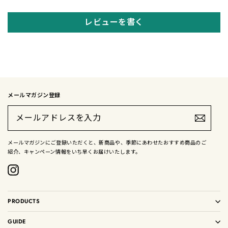
レビューを書く
メールマガジン登録
メ
ー
ル
ア
ド
メールマガジンにご登録いただくと、新商品や、季節にあわせたおすすめ商品のご
レ
紹介、キャンペーン情報をいち早くお届けいたします。
ス
を
入
Instagram
力
PRODUCTS
GUIDE