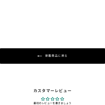
【受注生産品】スチール製レディー
ス湾曲ハンガーラウンドタイプ
H20cmフック：NO.55LH
¥1,320〜
新着商品に戻る
カスタマーレビュー
最初のレビューを書きましょう