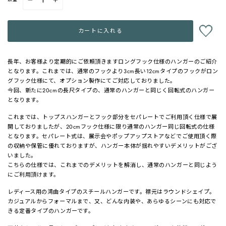
−
+
カートに入れる
長年、お客様より定期的にご依頼頂きますロングフック仕様のハンガーのご紹介
となります。これまでは、通常のフックより3cm長い12cmタイプのフックがロン
グフック仕様にて、オプション製作にてご対応しておりました。
今回、新たに20cmの長尺タイプの、通常のハンガーと同じく回転式のハンガー
となります。
これまでは、トップスハンガーとフック部分をセパレートでご利用頂く仕様で展
開しておりましたが、20cmフック仕様に限り通常のハンガー同じ回転式の仕様
となります。セパレート式は、展示会やポップアップストアなどでご使用頂く際
の収納や保管に優れておりますが、ハンガー本体が揺れやすいデメリットがござ
いました。
こちらの仕様では、これまでのデメリットを解消し、通常のハンガーと同じよう
にご利用頂けます。
レディース用の湾曲タイプのスチールハンガーです。襟元はラウンドシェイプ。
カジュアルからフォーマルまで、又、どんな内装や、あらゆるシーンにも対応で
きる定番タイプのハンガーです。