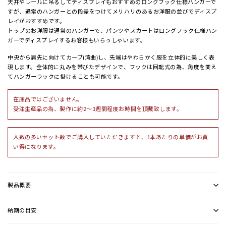
天井やレールに吊るしてディスプレイもおすすめのロングフック仕様ハンガーで
すが、通常のハンガーとの段差をつけてメリハリのあるお洋服の並びでディスプ
レイがおすすめです。
トップのお洋服は通常のハンガーで、パンツやスカートはロングフック仕様ハン
ガーでディスプレイするお客様もいらっしゃいます。
中央から肩先に向けてカーブ(湾曲)し、先端はやわらかく服を立体的に美しく表
現します。全体的に丸みを帯びたデザインで、フックは回転式の為、角度を変え
てハンガーラックに掛けることも可能です。
在庫品ではございません。
受注生産品の為、製作に約2〜3週間程度お時間を頂戴致します。
入数の多いセット数でご購入していただきますと、1本あたりの単価がお買
い得になります。
製品概要
納期の目安