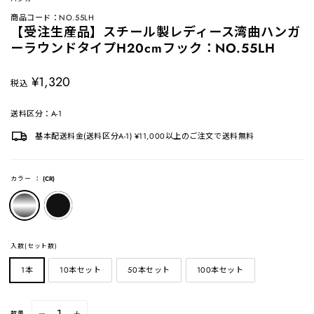
商品コード：NO.55LH
【受注生産品】スチール製レディース湾曲ハンガ
ーラウンドタイプH20cmフック：NO.55LH
定
¥1,320
税込
価
送料区分：A-1
基本配送料金(送料区分A-1) ¥11,000以上のご注文で送料無料
カラー
：
(CR)
入数(セット数)
1本
10本セット
50本セット
100本セット
数量