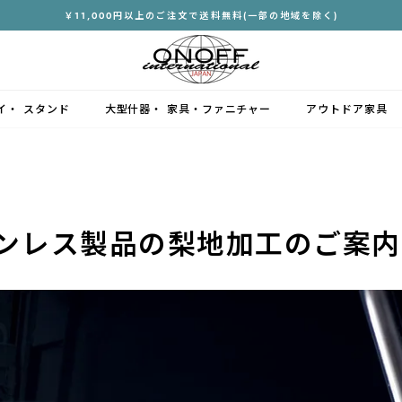
￥11,000円以上のご注文で送料無料(一部の地域を除く)
ス
ラ
イ
ド
イ・ スタンド
大型什器・ 家具・ファニチャー
アウトドア家具
シ
ョ
ー
を
停
止
ンレス製品の梨地加工のご案内
す
る