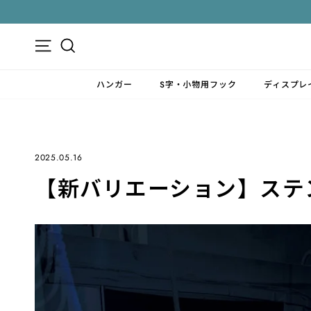
ス
キ
ッ
メニュー
検索
プ
す
ハンガー
S字・小物用フック
ディスプレ
る
2025.05.16
【新バリエーション】ステ