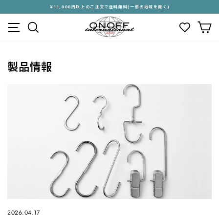
ス
￥11,000円以上のご注文で送料無料(一部の地域を除く)
キ
ス
メニュー
検索
カ
ッ
ラ
プ
イ
す
ド
る
シ
製品情報
ョ
ー
を
停
止
す
る
2026.04.17