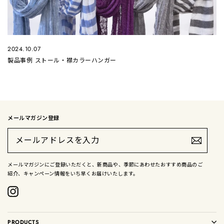
2024.10.07
製品事例 ストール・襟カラーハンガー
メールマガジン登録
メ
ー
ル
ア
ド
メールマガジンにご登録いただくと、新商品や、季節にあわせたおすすめ商品のご
レ
紹介、キャンペーン情報をいち早くお届けいたします。
ス
を
入
Instagram
力
PRODUCTS