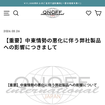
ス
￥11,000円以上のご注文で送料無料(一部の地域を除く)
キ
ス
メニュー
検索
カ
ッ
ラ
プ
イ
す
ド
る
シ
2026.05.26
ョ
ー
【重要】中東情勢の悪化に伴う弊社製品
を
停
への影響につきまして
止
す
る