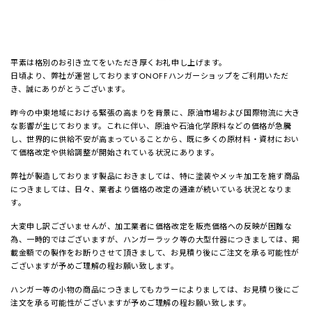
平素は格別のお引き立てをいただき厚くお礼申し上げます。
日頃より、弊社が運営しておりますONOFFハンガーショップをご利用いただ
き、誠にありがとうございます。
昨今の中東地域における緊張の高まりを背景に、原油市場および国際物流に大き
な影響が生じております。これに伴い、原油や石油化学原料などの価格が急騰
し、世界的に供給不安が高まっていることから、既に多くの原材料・資材におい
て価格改定や供給調整が開始されている状況にあります。
弊社が製造しております製品におきましては、特に塗装やメッキ加工を施す商品
につきましては、日々、業者より価格の改定の通達が続いている状況となりま
す。
大変申し訳ございませんが、加工業者に価格改定を販売価格への反映が困難な
為、一時的ではございますが、ハンガーラック等の大型什器につきましては、掲
載金額での製作をお断りさせて頂きまして、お見積り後にご注文を承る可能性が
ございますが予めご理解の程お願い致します。
ハンガー等の小物の商品につきましてもカラーによりましては、お見積り後にご
注文を承る可能性がございますが予めご理解の程お願い致します。