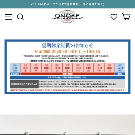
ス
￥11,000円以上のご注文で送料無料(一部の地域を除く)
キ
ス
メニュー
検索
カ
ッ
ラ
プ
イ
す
ド
る
シ
ョ
ー
を
停
止
す
る