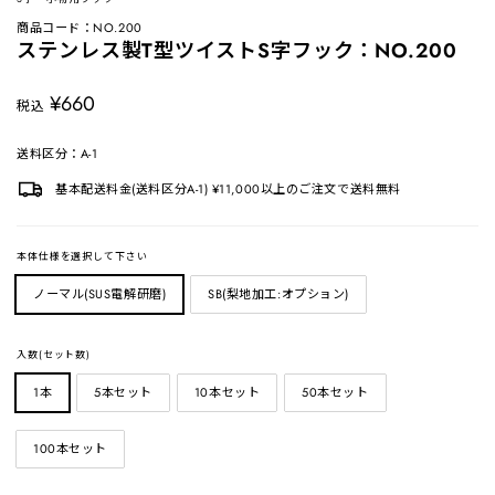
商品コード：NO.200
ステンレス製T型ツイストS字フック：NO.200
定
¥660
税込
価
送料区分：A-1
基本配送料金(送料区分A-1) ¥11,000以上のご注文で送料無料
本体仕様を選択して下さい
ノーマル(SUS電解研磨)
SB(梨地加工:オプション)
入数(セット数)
1本
5本セット
10本セット
50本セット
100本セット