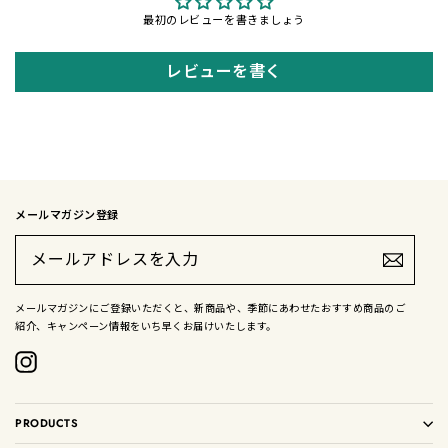
最初のレビューを書きましょう
レビューを書く
メールマガジン登録
メ
ー
ル
ア
ド
メールマガジンにご登録いただくと、新商品や、季節にあわせたおすすめ商品のご
レ
紹介、キャンペーン情報をいち早くお届けいたします。
ス
を
入
Instagram
力
PRODUCTS