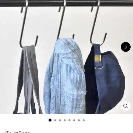
閉
じ
る
(ES
S字・小物用フック