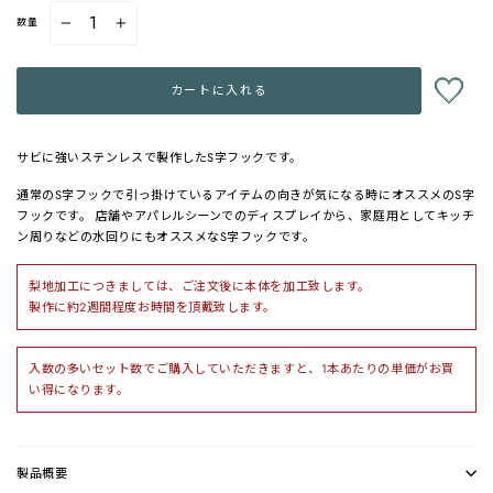
数量
−
+
カートに入れる
サビに強いステンレスで製作したS字フックです。
通常のS字フックで引っ掛けているアイテムの向きが気になる時にオススメのS字
フックです。 店舗やアパレルシーンでのディスプレイから、家庭用としてキッチ
ン周りなどの水回りにもオススメなS字フックです。
梨地加工につきましては、ご注文後に本体を加工致します。
製作に約2週間程度お時間を頂戴致します。
入数の多いセット数でご購入していただきますと、1本あたりの単価がお買
い得になります。
製品概要