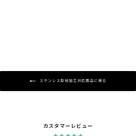
2カラー
ステンレス製T型ツイストS字フッ
ク：NO.200
¥660〜
ステンレス梨地加工対応商品に戻る
カスタマーレビュー