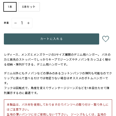
1本
5本セット
数量
−
+
カートに入れる
レディース、メンズとメンズラージの3サイズ展開のデニム用ハンガー。 バネの
力と肩先のストッパーでしっかりキープでジーンズやチノパンをカッコよく魅せ
る収納・陳列ができる、デニム用ハンガーです。
デニム以外にもチノパンなどの厚みのあるコットンパンツの陳列も可能なのでク
リップに挟んで並べるだけでは物足りない場合はオススメのボトムハンガーで
す。
フックは回転式で、角度を変えてヴィンテージジーンズなどを1本目立たせて陳
列展示するのに最適です。
本製品は、バネ材を使用しておりますのでパンツへの取り付け・取り外しに
はご注意下さい。
生地の薄いパンツにはご使用しないで下さい。 ジーンズもしくは、生地の