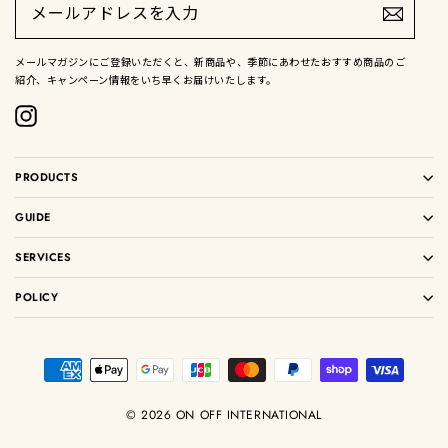
ー
ル
ア
ド
メールマガジンにご登録いただくと、新商品や、季節にあわせたおすすめ商品のご
レ
紹介、キャンペーン情報をいち早くお届けいたします。
ス
を
入
Instagram
力
PRODUCTS
GUIDE
SERVICES
POLICY
© 2026 ON OFF INTERNATIONAL