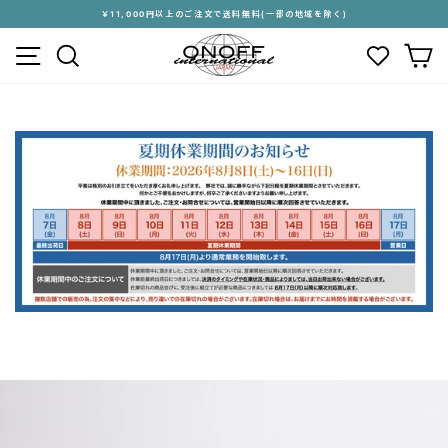
ス
￥11,000円以上のご注文で送料無料(一部の地域を除く)
キ
ス
メニュー
検索
カ
ッ
ラ
プ
イ
す
ド
る
シ
ョ
ー
を
停
止
す
る