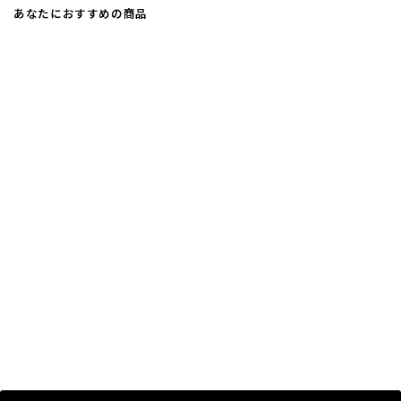
あなたにおすすめの商品
2カラー
3サイズ
スチール製デニムハンガー アルコボ
トム：NO.361
¥1,595〜