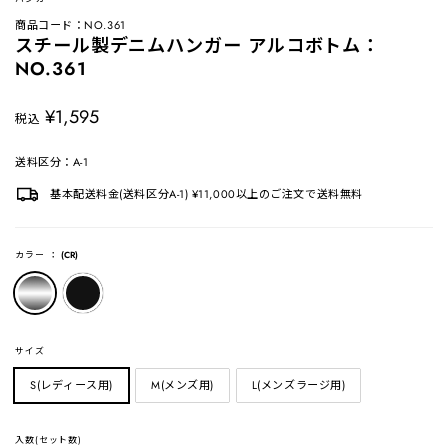
商品コード：NO.361
スチール製デニムハンガー アルコボトム：
NO.361
定
¥1,595
税込
価
送料区分：A-1
基本配送料金(送料区分A-1) ¥11,000以上のご注文で送料無料
カラー
：
(CR)
サイズ
S(レディース用)
M(メンズ用)
L(メンズラージ用)
入数(セット数)