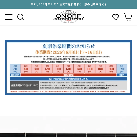
ス
￥11,000円以上のご注文で送料無料(一部の地域を除く)
キ
ス
メニュー
検索
カ
ッ
ラ
プ
イ
す
ド
る
シ
ョ
ー
を
停
止
す
る