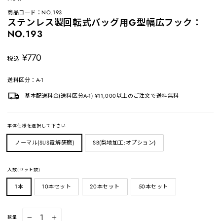
商品コード：NO.193
ステンレス製回転式バッグ用G型幅広フック：
NO.193
定
¥770
税込
価
送料区分：A-1
基本配送料金(送料区分A-1) ¥11,000以上のご注文で送料無料
本体仕様を選択して下さい
ノーマル(SUS電解研磨)
SB(梨地加工:オプション)
入数(セット数)
1本
10本セット
20本セット
50本セット
数量