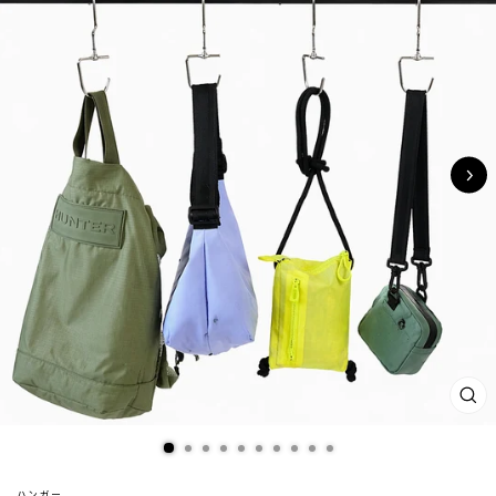
閉
じ
る
(ES
ハンガー