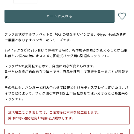
−
+
カートに入れる
フック形状がアルファベットの『G』の様なデザインから、Gtype Hookの名称
で展開となりますハンガーのシリーズです。
S字フックなどに引っ掛けて陳列する時に、鞄や帽子の向きが変えることが出来
ればとお悩みの時にオススメの回転式バッグ用G型幅広フックです。
フックが360度回転するので、自由に向きが変えられます。
見せたい角度が自由自在で演出でき、商品を陳列して裏表を見せることが可能で
す。
その他にも、ハンガーと組み合わせて段差と付けたディスプレイに用いたり、パ
イプの径によって、フック側と本体側を上下反転させて使い分けることも出来る
フックです。
梨地加工につきましては、ご注文後に本体を加工致します。
製作に約2週間程度お時間を頂戴致します。