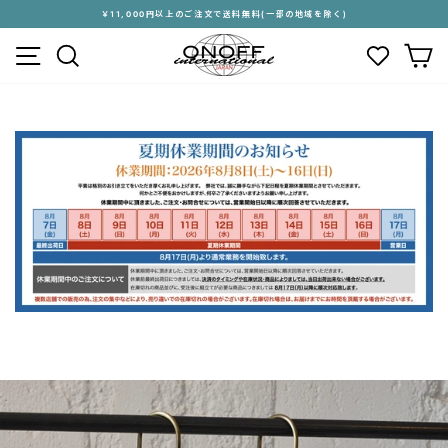
ス
￥11,000円以上のご注文で送料無料(一部の地域を除く)
キ
ス
メニュー
検索
カ
ッ
ラ
プ
イ
す
ド
る
シ
ョ
ー
を
停
止
す
る