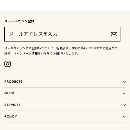
メールマガジン登録
メ
ー
ル
ア
ド
メールマガジンにご登録いただくと、新商品や、季節にあわせたおすすめ商品のご
レ
紹介、キャンペーン情報をいち早くお届けいたします。
ス
を
入
Instagram
力
PRODUCTS
GUIDE
SERVICES
POLICY