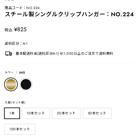
商品コード：NO.224
スチール製シングルクリップハンガー：NO.224
定
¥825
税込
価
送料区分：A-1
基本配送料金(送料区分A-1) ¥11,000以上のご注文で送料無料
カラー
：
(AG)
入数(セット数)
1本
10本セット
20本セット
50本セット
100本セット