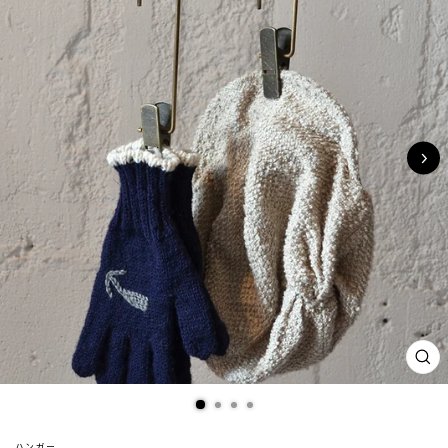
閉
じ
る
(ES
ハンガー