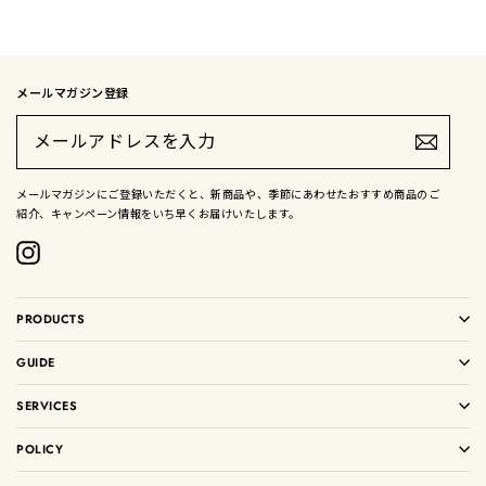
メールマガジン登録
メ
ー
ル
ア
ド
メールマガジンにご登録いただくと、新商品や、季節にあわせたおすすめ商品のご
レ
紹介、キャンペーン情報をいち早くお届けいたします。
ス
を
入
Instagram
力
PRODUCTS
GUIDE
SERVICES
POLICY