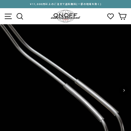
ス
￥11,000円以上のご注文で送料無料(一部の地域を除く)
キ
ス
メニュー
検索
カ
ッ
ラ
プ
イ
す
ド
る
シ
ョ
ー
を
停
止
す
る