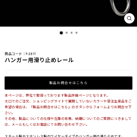
閉
じ
る
(ES
商品コード：P-281T
ハンガー用滑り止めレール
製品お問合せはこちら
本ページは、弊社で取扱っております製品詳細ページとなります。
大口でのご注文、ショッピングサイトで展開していないカラーや受注生産品をご
希望の場合は、『製品お問合せはこちら』のボタンからフォームよりお問合せ下
さい。
その他、製品についての仕様や在庫の有無、納期についてのご質問につきまして
は、メールもしくはお電話にてお問い合わせ下さい。
スチール製やステンレス製のワイヤータイプのハンガー用の滑り止めです。