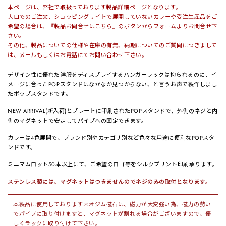
本ページは、弊社で取扱っております製品詳細ページとなります。
大口でのご注文、ショッピングサイトで展開していないカラーや受注生産品をご
希望の場合は、『製品お問合せはこちら』のボタンからフォームよりお問合せ下
さい。
その他、製品についての仕様や在庫の有無、納期についてのご質問につきまして
は、メールもしくはお電話にてお問い合わせ下さい。
デザイン性に優れた洋服をディスプレイするハンガーラックは拘られるのに、イ
メージに合ったPOPスタンドはなかなか見つからない、と言うお声で製作しまし
たポップスタンドです。
NEW ARRIVAL(新入荷)とプレートに印刷されたPOPスタンドで、外側のネジと内
側のマグネットで安定してパイプへの固定できます。
カラーは4色展開で、ブランド別やカテゴリ別など色々な用途に便利なPOPスタ
ンドです。
ミニマムロット50本以上にて、ご希望のロゴ等をシルクプリント印刷承ります。
ステンレス製には、マグネットはつきませんのでネジのみの取付となります。
本製品に使用しておりますネオジム磁石は、磁力が大変強い為、磁力の勢い
でパイプに取り付けますと、マグネットが割れる場合がございますので、優
しくラックに取り付けて下さい。