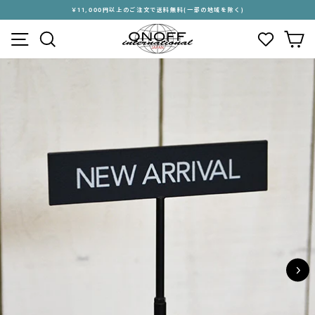
ス
￥11,000円以上のご注文で送料無料(一部の地域を除く)
キ
ス
メニュー
検索
カ
ッ
ラ
プ
イ
す
ド
る
シ
ョ
ー
を
停
止
す
る