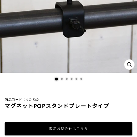
閉
じ
る
(ES
商品コード：NO.542
マグネットPOPスタンドプレートタイプ
製品お問合せはこちら