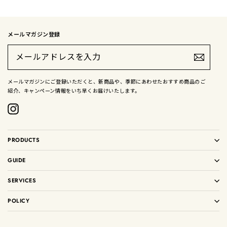
メールマガジン登録
メ
ー
ル
ア
ド
メールマガジンにご登録いただくと、新商品や、季節にあわせたおすすめ商品のご
レ
紹介、キャンペーン情報をいち早くお届けいたします。
ス
を
入
Instagram
力
PRODUCTS
GUIDE
SERVICES
POLICY