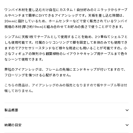
ワンバイ木材を差し込むだけ自在にカスタム！自分好みのミニラックからテーブ
ルやベンチまで簡単にDIYできるアイアンレッグです。天板を差し込む隙間は、
20mmに設計しているため、ホームセンターなどで安く販売されているワンバイ
規格の木材(厚さ約19mm)と組み合わせてお好みの長さで使うことができます。
シンプルに天板1枚でテーブルとして使用することを始め、2つ重ねてシェルフと
しも使用可能です。付属のシリコンリングで脚を固定して本体のみでも使用でき
ますのでアクセサリースタンドなど様々な用途にも用いることが可能ですの。小
さなフィギュアの陳列から観葉植物のレイアウトやキャンプ用テーブルまで色々
なシーンで使用できます。
弊社のアイアンレッグは、フレームの先端にエンドキャップが付いてますので、
フローリングを傷つける心配がありません。
こちらの商品は、アイアンレッグのみの販売となりますので板やテーブル等は付
嘱しておりません。
製品概要
納期の目安