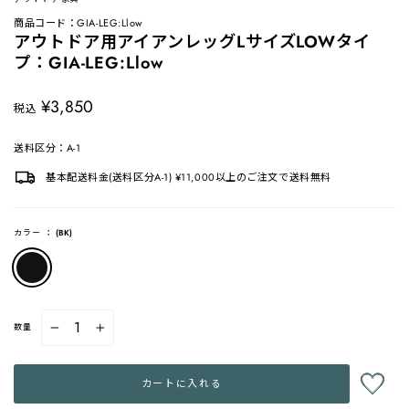
商品コード：GIA-LEG:Llow
アウトドア用アイアンレッグLサイズLOWタイ
プ：GIA-LEG:Llow
定
¥3,850
税込
価
送料区分：A-1
基本配送料金(送料区分A-1) ¥11,000以上のご注文で送料無料
カラー
：
(BK)
数量
−
+
カートに入れる