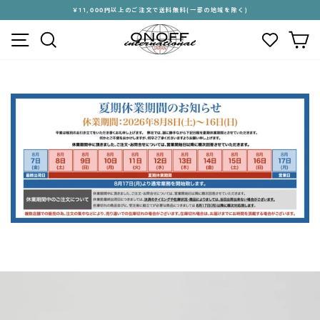
ス
￥11,000円以上のご注文で送料無料(一部の地域を除く)
キ
ス
メニュー
検索
カ
ッ
ラ
プ
イ
す
ド
る
シ
ョ
ー
を
停
止
す
る