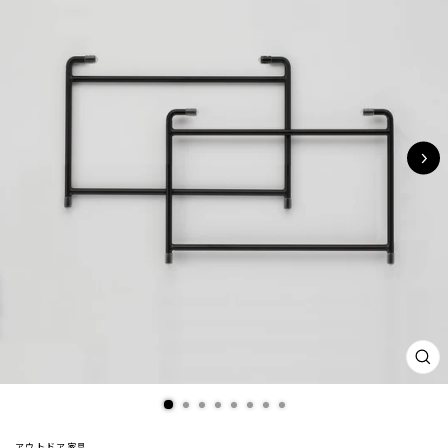
閉
じ
る
(ES
アウトドア家具