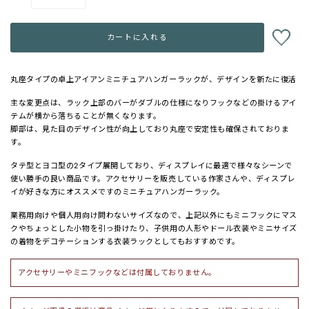
−
+
カートに入れる
丸座タイプの卓上アイアンミニチュアハンガーラックが、デザインを新たに復活
主な変更点は、ラック上部のバーがダブルの仕様になりフックなどの掛けるアイ
テムが横から落ちることが無くなります。
脚部は、見た目のデザイン性が向上しており丸座で安定性も確保されておりま
す。
タテ型とヨコ型の2タイプ展開しており、ディスプレイに最適で様々なシーンで
使い勝手の良い商品です。アクセサリーを販売している作家さんや、ディスプレ
イが好きな方にオススメですのミニチュアハンガーラック。
業務用向けや個人用向け問わないサイズなので、上記以外にもミニフックにマス
クやちょっとした小物を引っ掛けたり、子供用の人形やドール衣装やミニサイズ
の着物をデコテーションする衣装ラックとしてもおすすめです。
アクセサリーやミニフックなどは付属しておりません。