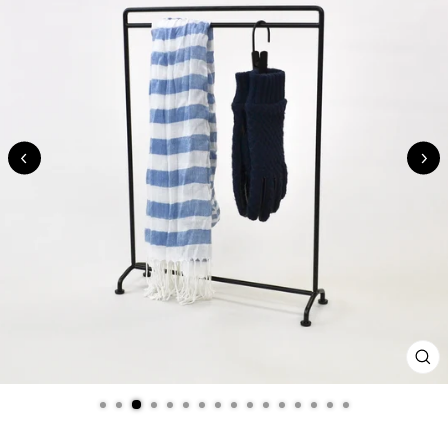
閉
じ
る
(ES