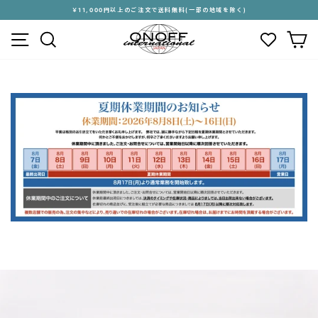
ス
￥11,000円以上のご注文で送料無料(一部の地域を除く)
キ
ス
メニュー
検索
カ
ッ
ラ
プ
イ
す
ド
る
シ
ョ
ー
を
停
止
す
る