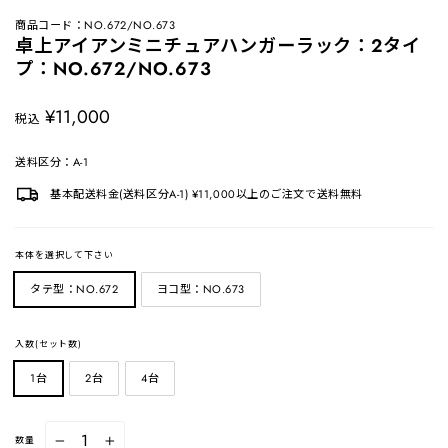
商品コード：NO.672/NO.673
卓上アイアンミニチュアハンガーラック：2タイ
プ：NO.672/NO.673
定
¥11,000
税込
価
送料区分：A-1
基本配送料金(送料区分A-1) ¥11,000以上のご注文で送料無料
本体を選択して下さい
タテ型：NO.672
ヨコ型：NO.673
入数(セット数)
1台
2台
4台
数量