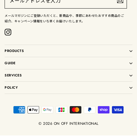
ル
ア
ド
メールマガジンにご登録いただくと、新商品や、季節にあわせたおすすめ商品のご
レ
紹介、キャンペーン情報をいち早くお届けいたします。
ス
を
入
Instagram
力
PRODUCTS
GUIDE
SERVICES
POLICY
© 2026 ON OFF INTERNATIONAL