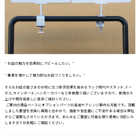
“ お店の魅力を効果的にアピールしたい。”
“ 集客を増やして魅力的なお店づくりをしたい。”
そんなお店の皆さまのお役に立つ訴求効果を高めるラック用POPスタンド,イー
ゼル,サインボード,ハンガーカバーなど多数取り扱いございますので、新規立ち
上げや既存見直しに是非ご検討ください。
ご案内の商品ベースにオプションパーツの追加やアレンジ製作も可能です。頂戴
しました要望を忠実に再現と合わせて、強度や安全面にご不安がある場合は弊社
からご提案もさせていただきます。あらゆるご要望に可能な限り柔軟に対応いた
しますのでお気軽にご相談ください。