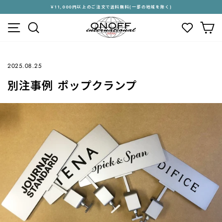
ス
￥11,000円以上のご注文で送料無料(一部の地域を除く)
キ
ス
メニュー
検索
カ
ッ
ラ
プ
イ
す
ド
る
シ
2025.08.25
ョ
ー
別注事例 ポップクランプ
を
停
止
す
る