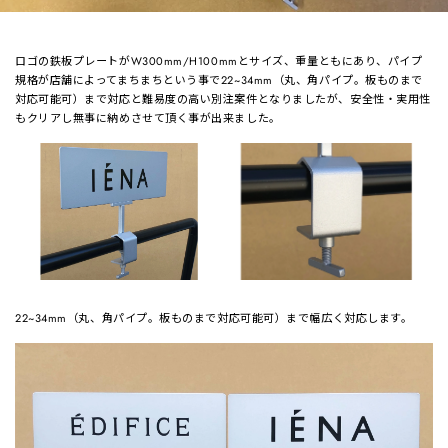
ロゴの鉄板プレートがW300mm/H100mmとサイズ、重量ともにあり、パイプ
規格が店舗によってまちまちという事で22~34mm（丸、角パイプ。板ものまで
対応可能可）まで対応と難易度の高い別注案件となりましたが、安全性・実用性
もクリアし無事に納めさせて頂く事が出来ました。
22~34mm（丸、角パイプ。板ものまで対応可能可）まで幅広く対応します。