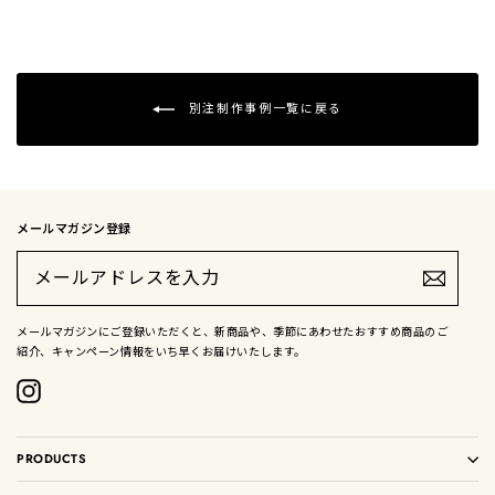
別注制作事例一覧に戻る
メールマガジン登録
メ
ー
ル
ア
ド
メールマガジンにご登録いただくと、新商品や、季節にあわせたおすすめ商品のご
レ
紹介、キャンペーン情報をいち早くお届けいたします。
ス
を
入
Instagram
力
PRODUCTS