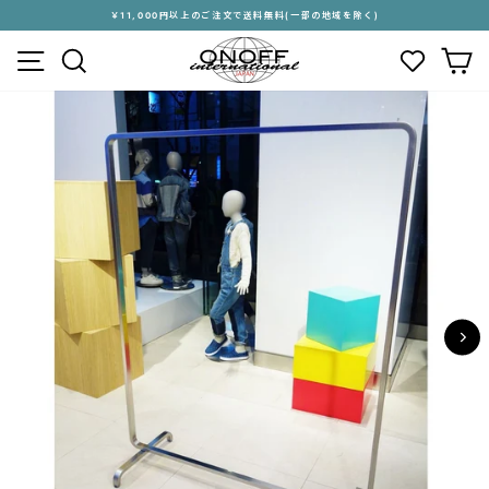
ス
￥11,000円以上のご注文で送料無料(一部の地域を除く)
キ
ス
メニュー
検索
カ
ッ
ラ
プ
イ
す
ド
る
シ
ョ
ー
を
停
止
す
る