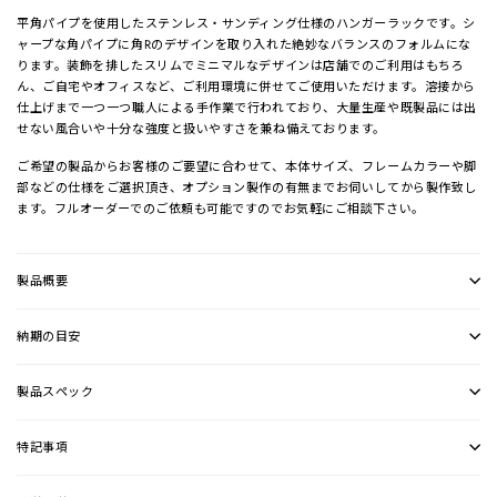
平角パイプを使用したステンレス・サンディング仕様のハンガーラックです。シ
ャープな角パイプに角Rのデザインを取り入れた絶妙なバランスのフォルムにな
ります。装飾を排したスリムでミニマルなデザインは店舗でのご利用はもちろ
ん、ご自宅やオフィスなど、ご利用環境に併せてご使用いただけます。溶接から
仕上げまで一つ一つ職人による手作業で行われており、大量生産や既製品には出
せない風合いや十分な強度と扱いやすさを兼ね備えております。
ご希望の製品からお客様のご要望に合わせて、本体サイズ、フレームカラーや脚
部などの仕様をご選択頂き、オプション製作の有無までお伺いしてから製作致し
ます。フルオーダーでのご依頼も可能ですのでお気軽にご相談下さい。
製品概要
納期の目安
製品スペック
特記事項